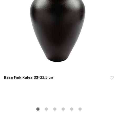
Ваза Fink Kalea 33×22,5 см
В
из
бр
ан
но