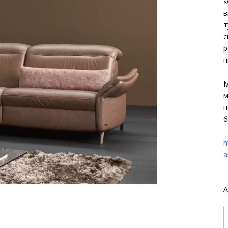
«
в
т
с
р
п
М
м
п
б
h
a
A