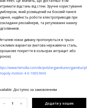
wall free». Це значить, що достатньо 4 см
итримати відстань від стіни. Зручне користування
умблером, який розміщений на боковій панелі
идіння, надійність роботи електроприводів при
озкладанні реклайнерів, та регулюванні нахилу
ідголівників.
еталеві ніжки дивану пропонуються в трьох
ожливих варіантах (матова нержавіюча сталь,
орошкове покриття в кольорах антрацит або
ронза)
ttps://www.himolla.com/de/polstergarnituren/garnitur/pl
nopoly-motion-4-0-1065.html
vailable:
Доступно за замовленням
Модульний
Додати у кошик
функціональний