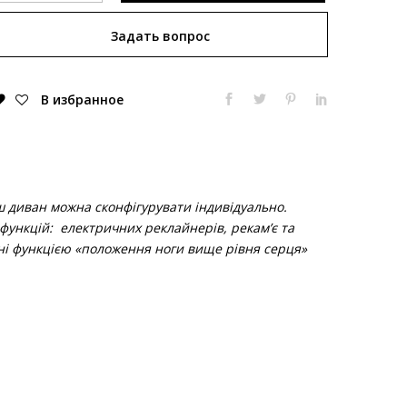
диван
Задать вопрос
модель
Himolla
1065
В избранное
quantity
 диван можна сконфігурувати індивідуально.
функцій: електричних реклайнерів, рекам’є та
ні функцією «положення ноги вище рівня серця»