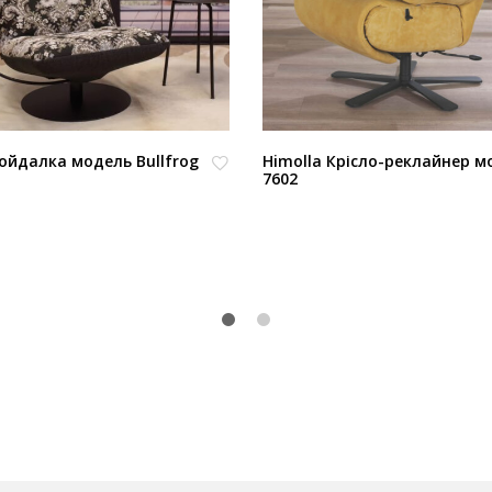
гойдалка модель Bullfrog
Himolla Крісло-реклайнер м
7602
В
из
бр
ан
но
е