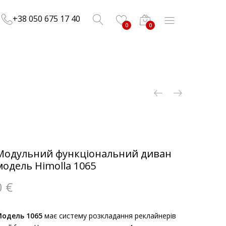
+38 050 675 17 40
0
0
Модульний функціональний диван
модель Himolla 1065
0
€
одель 1065
має систему розкладання реклайнерів