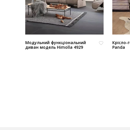
одель
Модульний функціональний
Крісло-
диван модель Himolla 4929
Panda
В
В
из
из
бр
бр
ан
ан
но
но
е
е