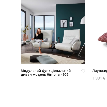
одель
Модульний функціональний
Лаунжер
диван модель Himolla 4905
1 991
€
В
В
из
из
бр
бр
ан
ан
но
но