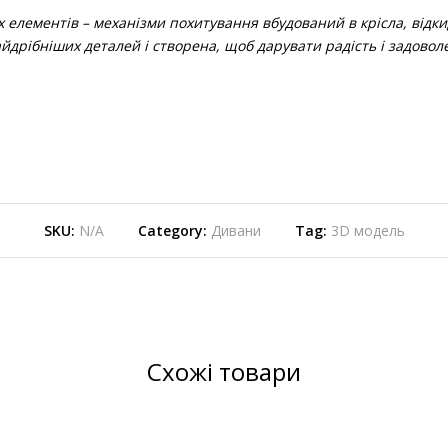
лементів – механізми похитування вбудований в крісла, відкид
айдрібніших деталей і створена, щоб дарувати радість і задово
SKU:
N/A
Category:
Дивани
Tag:
3D модель
Схожі товари