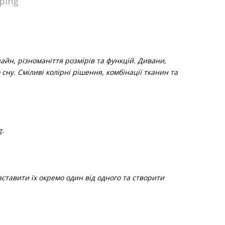
ping
айн, різноманіття розмірів та функцій. Дивани,
ну. Сміливі колірні рішення, комбінації тканин та
g.
зставити їх окремо один від одного та створити