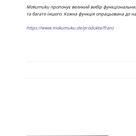
Mokumuku пропонує великий вибір функціональних е
та багато іншого. Кожна функція опрацьована до н
https://www.mokumuku.de/produkte/franz