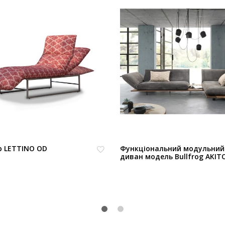
 LETTINO OD
Функціональний модульний
диван модель Bullfrog AKIT
В
из
бр
ан
но