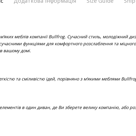
с
Додаткова інформація
Size Guide
Ship
’яких меблів компанії Bullfrog. Сучасний стиль, молодіжний диз
 сучасними функціями для комфортного розслаблення та міцного с
в вашому домі.
кістю та сміливістю ідей, порівняно з м’якими меблями Bullfro
 елементів в один диван, де Ви зберете велику компанію, або ро