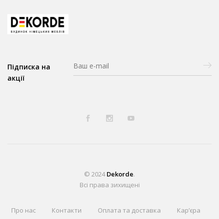
Підписка на
акції
© 2024
Dekorde
.
Всі права зихищені
Про нас
Контакти
Оплата та доставка
Кар’єра