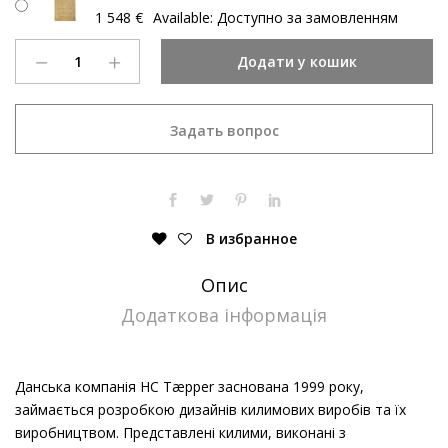
1 548
€
Available:
Доступно за замовленням
Килим
Додати у кошик
Dundee
Yellow
quantity
Задать вопрос
В избранное
Опис
Додаткова інформація
Данська компанія HC Tæpper заснована 1999 року,
займається розробкою дизайнів килимових виробів та їх
виробництвом. Представлені килими, виконані з