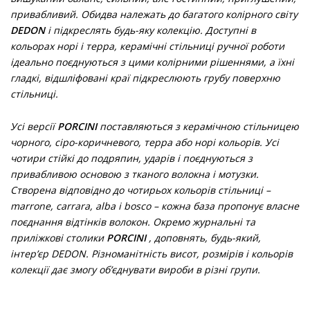
привабливий. Обидва належать до багатого колірного світу
DEDON
і підкреслять будь-яку колекцію. Доступні в
кольорах норі і терра, керамічні стільниці ручної роботи
ідеально поєднуються з цими колірними рішеннями, а їхні
гладкі, відшліфовані краї підкреслюють грубу поверхню
стільниці.
Усі версії
PORCINI
поставляються з керамічною стільницею
чорного, сіро-коричневого, терра або норі кольорів. Усі
чотири стійкі до подряпин, ударів і поєднуються з
привабливою основою з тканого волокна і мотузки.
Створена відповідно до чотирьох кольорів стільниці –
marrone, carrara, alba і bosco – кожна база пропонує власне
поєднання відтінків волокон. Окремо журнальні та
приліжкові столики
PORCINI
, доповнять, будь-який,
інтер’єр DEDON. Різноманітність висот, розмірів і кольорів
колекції дає змогу об’єднувати вироби в різні групи.