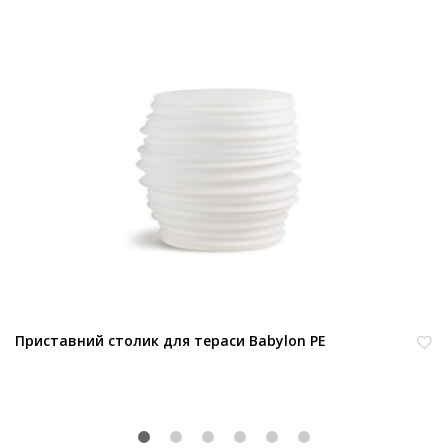
Приставний столик для тераси Babylon PE
В
из
бр