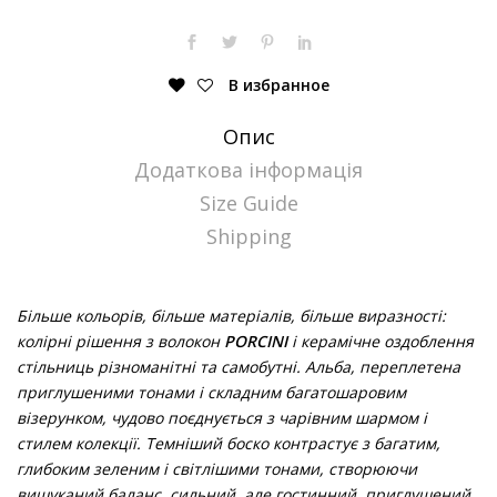
В избранное
Опис
Додаткова інформація
Size Guide
Shipping
Більше кольорів, більше матеріалів, більше виразності:
колірні рішення з волокон
PORCINI
і керамічне оздоблення
стільниць різноманітні та самобутні. Альба, переплетена
приглушеними тонами і складним багатошаровим
візерунком, чудово поєднується з чарівним шармом і
стилем колекції. Темніший боско контрастує з багатим,
глибоким зеленим і світлішими тонами, створюючи
вишуканий баланс, сильний, але гостинний, приглушений,