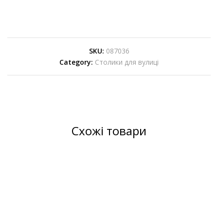
SKU:
087036
Category:
Cтолики для вулиці
Схожі товари