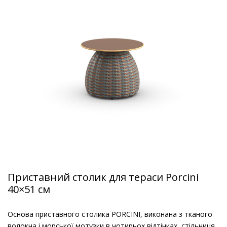
Приставний столик для тераси Porcini
40×51 см
Основа приставного столика PORCINI, виконана з тканого
волокна і морської мотузки в чотирьох відтінках, стільниця