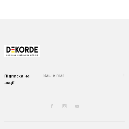
ан
но
е
Підписка на
акції